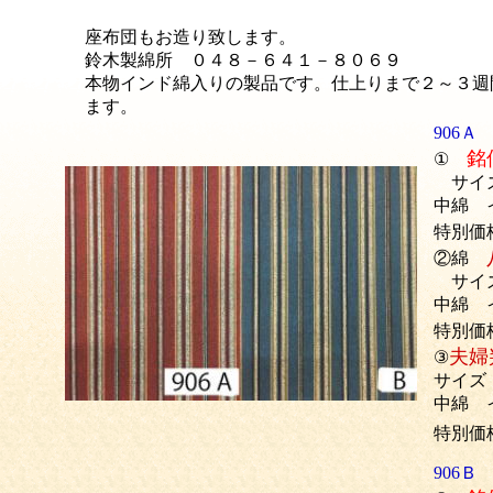
座布団もお造り致します。
鈴木製綿所 ０４８－６４１－８０６９
本物インド綿入りの製品です。仕上りまで２～３週
ます。
906Ａ
銘
①
サイズ
中綿 
特別
②綿
サイズ
中綿 
特別
夫婦
③
サイズ
中綿 
特別価
906Ｂ