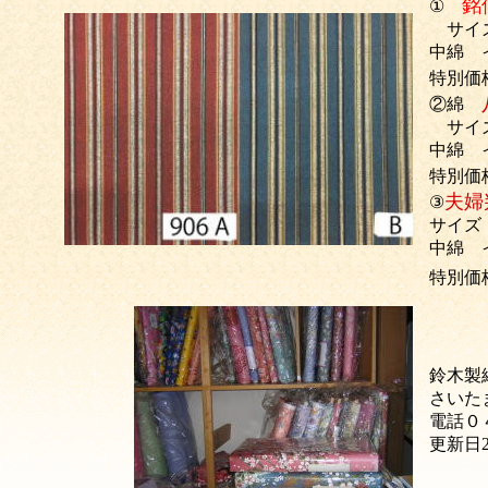
銘
①
サイズ
中綿 
特別
②綿
サイズ
中綿 
特別
夫婦
③
サイズ
中綿 
特別価
鈴木製
さいた
電話０
更新日2