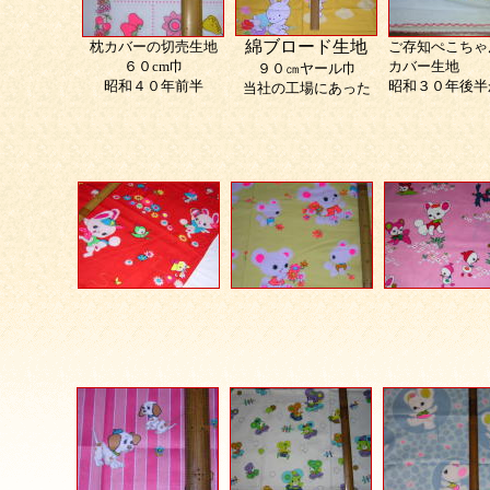
綿ブロード生地
枕カバーの切売生地
ご存知ぺこちゃ
６０cm巾
カバー生地
９０㎝ヤール巾
昭和４０年前半
昭和３０年後半
当社の工場にあった