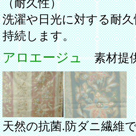
（耐久性）
洗濯や日光に対する耐久
持続します。
アロエージュ
素材提供
天然の抗菌.防ダニ繊維